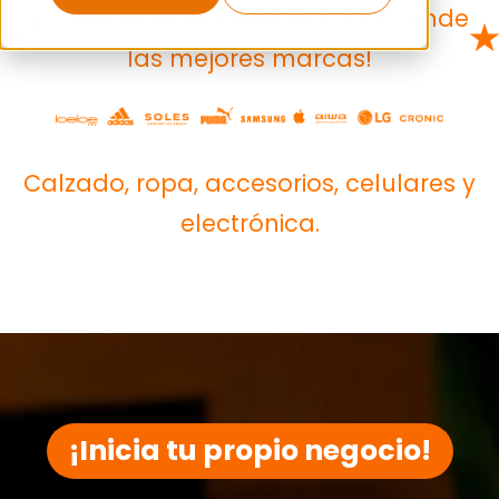
¡Conviértete en Distribuidora y vende
★
★
las mejores marcas!
Calzado, ropa, accesorios, celulares y
electrónica.
¡Inicia tu propio negocio!